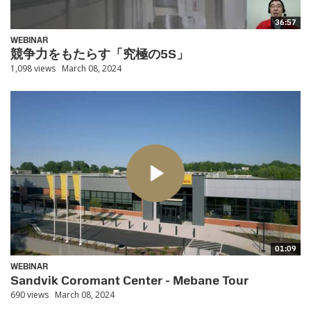
36:57
WEBINAR
競争力をもたらす「究極の5S」
1,098 views
March 08, 2024
01:09
WEBINAR
Sandvik Coromant Center - Mebane Tour
690 views
March 08, 2024