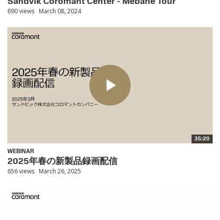
Sandvik Coromant Center - Mebane Tour
690 views
March 08, 2024
35:20
WEBINAR
2025年春の新製品録画配信
656 views
March 26, 2025