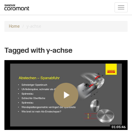
Toggl
navig
y-achse
Home
Tagged with y-achse
01:05:46