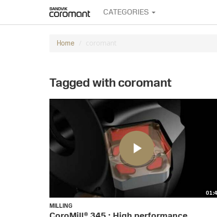
CATEGORIES
coromant
Home
Tagged with coromant
01:
MILLING
CoroMill® 345 : High performance