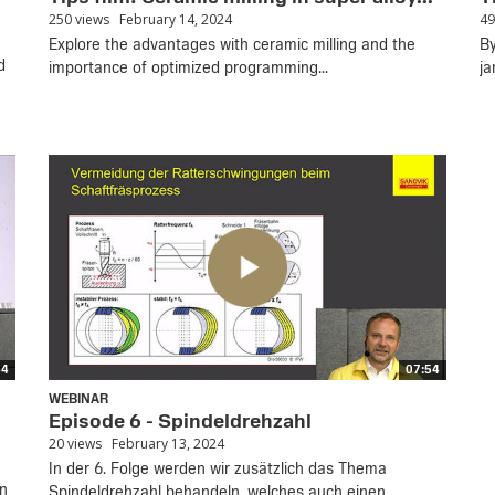
250 views
February 14, 2024
49
Explore the advantages with ceramic milling and the
By
d
importance of optimized programming...
ja
44
07:54
WEBINAR
Episode 6 - Spindeldrehzahl
20 views
February 13, 2024
In der 6. Folge werden wir zusätzlich das Thema
en
Spindeldrehzahl behandeln, welches auch einen...